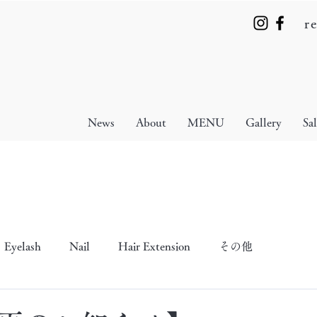
r
News
About
MENU
Gallery
Sa
Eyelash
Nail
Hair Extension
その他