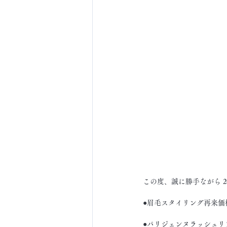
この度、誠に勝手ながら 
●眉毛スタイリング再来価格4
●パリジェンヌラッシュリフ