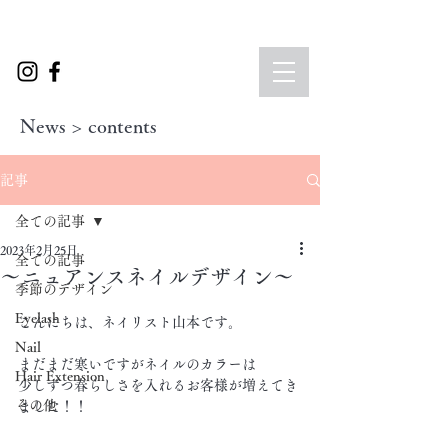
News > contents
記事
全ての記事
2023年2月25日
全ての記事
〜ニュアンスネイルデザイン〜
季節のデザイン
Eyelash
こんにちは、ネイリスト山本です。
Nail
まだまだ寒いですがネイルのカラーは
Hair Extension
少しずつ春らしさを入れるお客様が増えてき
その他
ました！！