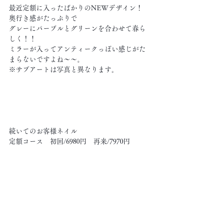
最近定額に入ったばかりのNEWデザイン！
奥行き感がたっぷりで
グレーにパープルとグリーンを合わせて春ら
しく！！
ミラーが入ってアンティークっぽい感じがた
まらないですよね～～。
※サブアートは写真と異なります。
続いてのお客様ネイル
定額コース　初回/6980円　再来/7970円