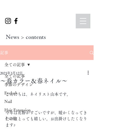
News > contents
記事
全ての記事
2023年3月12日
全ての記事
〜春カラー＆春ネイル〜
季節のデザイン
Eyelash
こんにちは、ネイリスト山本です。
Nail
Hair Extension
今年は花粉がすごいですが、暖かくなってき
その他
たのはとっても嬉しい。お出掛けしたくなり
ます♪