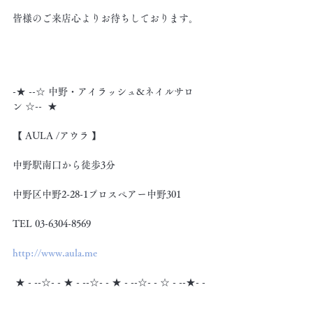
皆様のご来店心よりお待ちしております。
-★ --☆ 中野・アイラッシュ&ネイルサロ
ン ☆--  ★
【 AULA /アウラ 】
中野駅南口から徒歩3分
中野区中野2-28-1プロスペアー中野301
TEL 03-6304-8569
http://www.aula.me
 ★ - --☆- - ★ - --☆- - ★ - --☆- - ☆ - --★- -
☆ - - ★