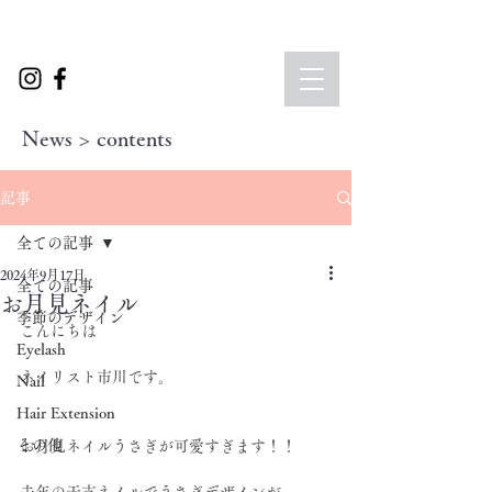
News > contents
記事
全ての記事
2024年9月17日
全ての記事
お月見ネイル
季節のデザイン
こんにちは
Eyelash
ネイリスト市川です。
Nail
Hair Extension
その他
お月見ネイルうさぎが可愛すぎます！！