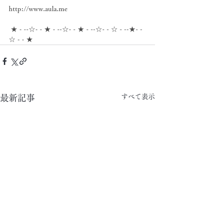
http://www.aula.me
 ★ - --☆- - ★ - --☆- - ★ - --☆- - ☆ - --★- -
☆ - - ★
すべて表示
最新記事