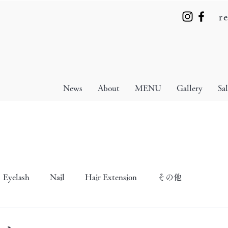
r
News
About
MENU
Gallery
Sa
Eyelash
Nail
Hair Extension
その他