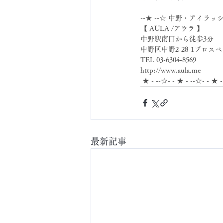
--★ --☆ 中野・アイラッ
【 AULA /アウラ 】
中野駅南口から徒歩3分
中野区中野2-28-1プロスペ
TEL 03-6304-8569
http://www.aula.me
 ★ - --☆- - ★ - --☆- - ★ 
最新記事