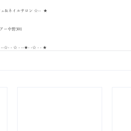
シュ&ネイルサロン ☆--  ★
アー中野301
- --☆- - ☆ - --★- -☆ - - ★