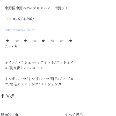
中野区中野2-28-1プロスペアー中野301
TEL 03-6304-8569
http://www.aula.me
 ★ - --☆- - ★ - --☆- - ★ - --☆- - ☆ - --★- -
☆ - - ★
ネイル/パラジェル/マグネット/フットネイ
ル/長さ出し/フィルイン
まつ毛パーマ/まつげパーマ/眉毛/アイブロ
ウ/眉毛スタイリング/パリジェンヌ
すべて表示
最新記事