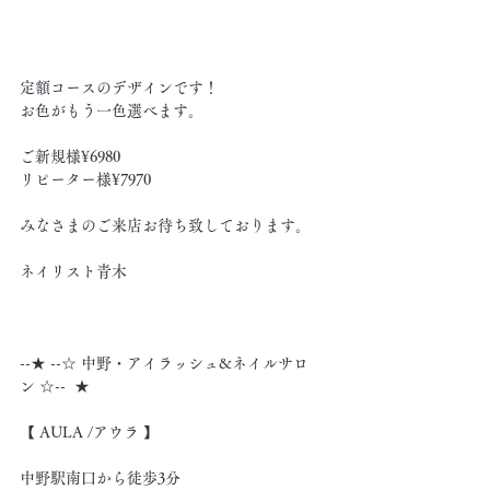
定額コースのデザインです！
お色がもう一色選べます。
ご新規様¥6980
リピーター様¥7970
みなさまのご来店お待ち致しております。
ネイリスト青木
--★ --☆ 中野・アイラッシュ&ネイルサロ
ン ☆--  ★
【 AULA /アウラ 】
中野駅南口から徒歩3分