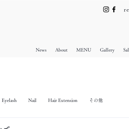
r
News
About
MENU
Gallery
Sa
Eyelash
Nail
Hair Extension
その他