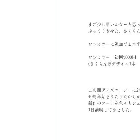
まだ少し早いかなーと思
ぷっくりさせた、さくら
ワンカラーに追加で１本
ワンカラー　初回5000円　
(さくらんぼデザイン1本　4
この間ディズニーシーに2
40周年始まりだったから
新作のフードを色々とシ
1日満喫してきました。