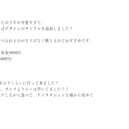
ったのですが可愛すぎて、
んぼデザインのサンプルを追加しました！
ずつ入れるのがさりげなく映えるのでおすすめです。
再来5850円
00円)
年ぶりくらいに行って来ました！
か、ランドよりシーは空いてました！！
ェアしながら食べて、アトラクションも端から攻めて