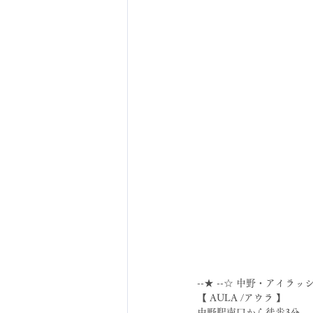
--★ --☆ 中野・アイラッ
【 AULA /アウラ 】
中野駅南口から徒歩3分