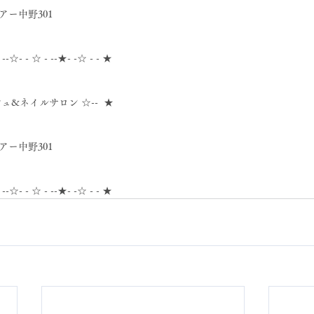
アー中野301
- --☆- - ☆ - --★- -☆ - - ★
シュ&ネイルサロン ☆--  ★
アー中野301
- --☆- - ☆ - --★- -☆ - - ★