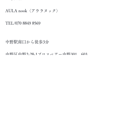
AULA nook〈アウラヌック〉
TEL/070 8849 8569
中野駅南口から徒歩3分
中野区中野2-28-1プロスペアー中野301、603
http://www.aula.me
 ★ - --☆- - ★ - --☆- - ★ - --☆- - ☆ - --★- -
☆ - - ★
すべて表示
最新記事