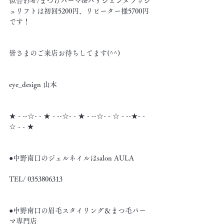
似合わせ/まつげパーマorパリジェンヌラッシ
ュリフトは初回5200円、リピーター様5700円
です！
皆さまのご来店お待ちしてます(^^)
eye_design 山本
★ - --☆- - ★ - --☆- - ★ - --☆- - ☆ - --★- -
☆ - - ★
●中野南口のジェルネイルはsalon AULA
TEL/ 0353806313
●中野南口の眉毛スタイリング＆まつ毛パー
マ専門店