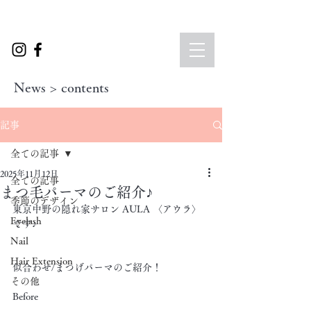
News > contents
記事
全ての記事
2025年11月12日
全ての記事
まつ毛パーマのご紹介♪
季節のデザイン
東京中野の隠れ家サロン AULA 〈アウラ〉
Eyelash
です♪
Nail
Hair Extension
似合わせ/まつげパーマのご紹介！
その他
Before