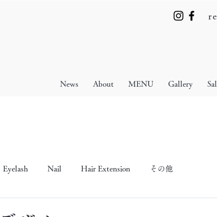
r
News
About
MENU
Gallery
Sa
Eyelash
Nail
Hair Extension
その他