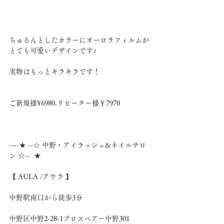
ちゅるんとしたカラーにオーロラフィルムが
とても可愛いデザインです♪
実物はもっとキラキラです！
ご新規様¥6980.リピーター様￥7970
----★ --☆ 中野・アイラッシュ&ネイルサロ
ン ☆--  ★
【 AULA /アウラ 】
中野駅南口から徒歩3分
中野区中野2-28-1プロスペアー中野301