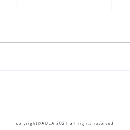
まつ
8月シーズンネイルのご紹介♪
オンラインストアガイド​​（送料・返品について）
coryright©
AULA
2021 all rights reserved