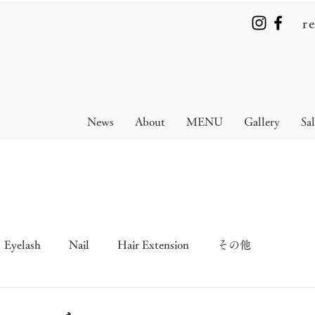
r
News
About
MENU
Gallery
Sa
Eyelash
Nail
Hair Extension
その他