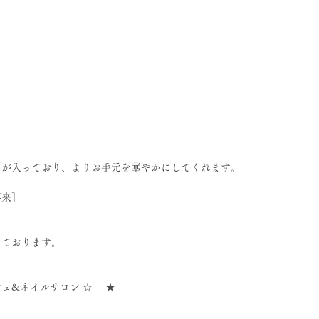
メが入っており、よりお手元を華やかにしてくれます。
再来］
しております。
シュ&ネイルサロン ☆--  ★