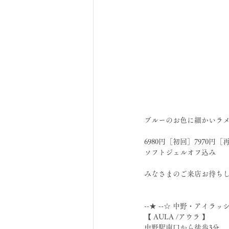
ブルーのお色に細かいラ
6980円［初回］7970円［
ソフトジェルオフ込み
みなさまのご来店お待ち
--★ --☆ 中野・アイラッ
【 AULA /アウラ 】
中野駅南口から徒歩3分