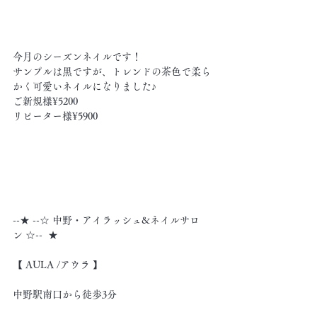
今月のシーズンネイルです！
サンプルは黒ですが、トレンドの茶色で柔ら
かく可愛いネイルになりました♪
ご新規様¥5200
リピーター様¥5900
--★ --☆ 中野・アイラッシュ&ネイルサロ
ン ☆--  ★
【 AULA /アウラ 】
中野駅南口から徒歩3分