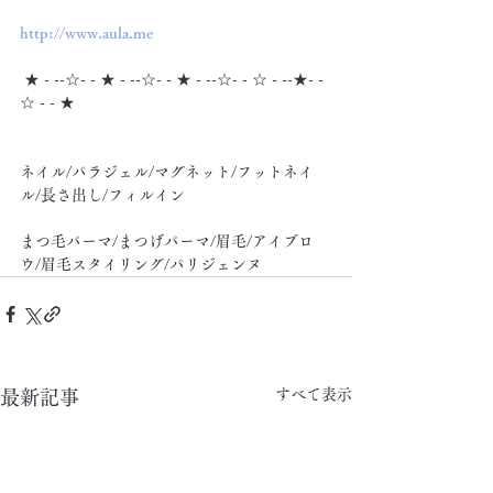
http://www.aula.me
 ★ - --☆- - ★ - --☆- - ★ - --☆- - ☆ - --★- -
☆ - - ★
ネイル/パラジェル/マグネット/フットネイ
ル/長さ出し/フィルイン
まつ毛パーマ/まつげパーマ/眉毛/アイブロ
ウ/眉毛スタイリング/パリジェンヌ
すべて表示
最新記事