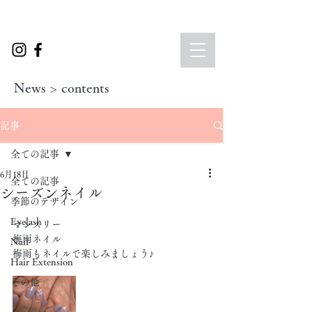
News > contents
記事
全ての記事
6月18日
全ての記事
シーズンネイル
季節のデザイン
Eyelash
マンスリー
梅雨ネイル　
Nail
梅雨もネイルで楽しみましょう♪
Hair Extension
その他