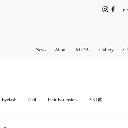
r
News
About
MENU
Gallery
Sa
Eyelash
Nail
Hair Extension
その他