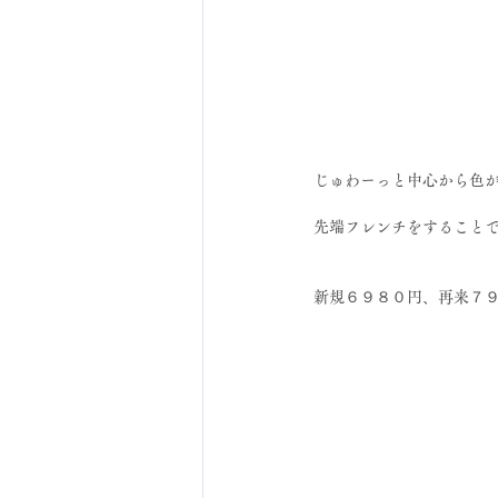
じゅわーっと中心から色
先端フレンチをすること
新規６９８０円、再来７