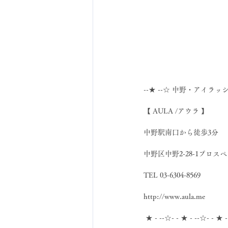
--★ --☆ 中野・アイラッ
【 AULA /アウラ 】
中野駅南口から徒歩3分
中野区中野2-28-1プロスペ
TEL 03-6304-8569
http://www.aula.me
 ★ - --☆- - ★ - --☆- - ★ 