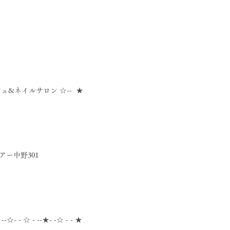
シュ&ネイルサロン ☆--  ★
アー中野301
- --☆- - ☆ - --★- -☆ - - ★