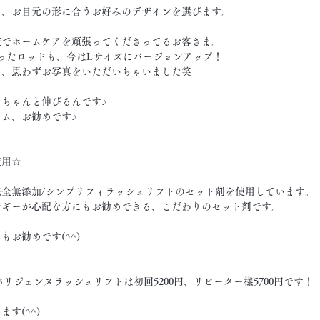
ら、お目元の形に合うお好みのデザインを選びます。
液でホームケアを頑張ってくださってるお客さま。
ったロッドも、今はLサイズにバージョンアップ！
て、思わずお写真をいただいちゃいました笑
ちゃんと伸びるんです♪
ム、お勧めです♪
使用☆
全無添加/シンプリフィラッシュリフトのセット剤を使用しています。
ルギーが心配な方にもお勧めできる、こだわりのセット剤です。
お勧めです(^^)
パリジェンヌラッシュリフトは初回5200円、リピーター様5700円です！
す(^^)