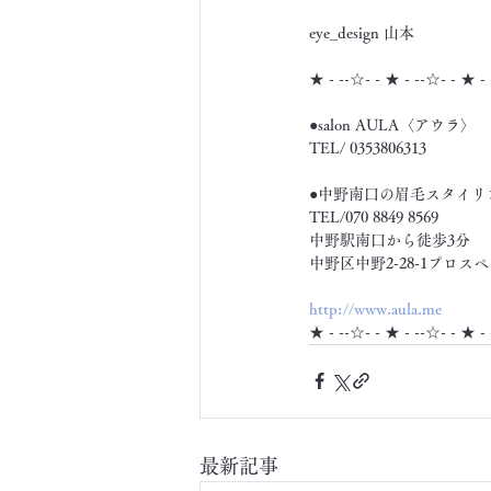
eye_design 山本
★ - --☆- - ★ - --☆- - ★ -
●salon AULA〈アウラ〉
TEL/ 0353806313
●中野南口の眉毛スタイリン
TEL/070 8849 8569
中野駅南口から徒歩3分
中野区中野2-28-1プロスペ
http://www.aula.me
★ - --☆- - ★ - --☆- - ★ -
最新記事