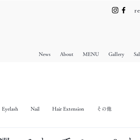
r
News
About
MENU
Gallery
Sa
Eyelash
Nail
Hair Extension
その他