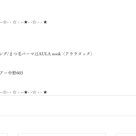
 --☆- - ☆ - --★- -☆ - - ★
グ/まつ毛パーマはAULA nook〈アウラヌック〉
アー中野603
 --☆- - ☆ - --★- -☆ - - ★