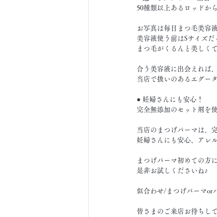
50種類以上あるロッドか
お写真は毎日まつ毛美容
美容液使う前はSサイズだ
まつ毛がくるんと美しく
合う美容液に出会えれば、
当店で扱いのあるエグータ
● 妊婦さんにも安心！
完全無添加のセット剤を
当店のまつげパーマは、完
妊婦さんにも安心、アレ
まつげパーマ初めての方にも
是非お試しくださいね♪
似合わせ/まつげパーマor
皆さまのご来店お待ちしてま