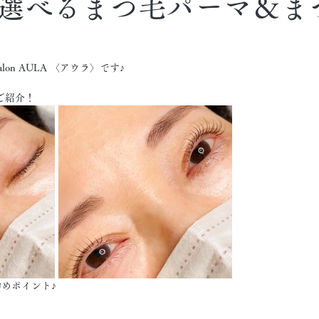
選べるまつ毛パーマ＆ま
on AULA 〈アウラ〉です♪
ご紹介！
めポイント♪