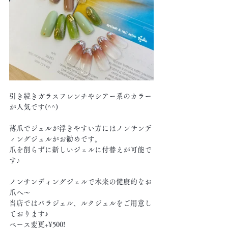
引き続きガラスフレンチやシアー系のカラー
が人気です(^^)
薄爪でジェルが浮きやすい方にはノンサンデ
ィングジェルがお勧めです。
爪を削らずに新しいジェルに付替えが可能で
す♪
ノンサンディングジェルで本来の健康的なお
爪へ〜
当店ではパラジェル、ルクジェルをご用意し
ております♪
ベース変更+¥500!