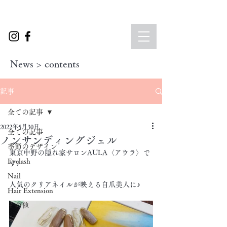
News > contents
記事
全ての記事
2022年5月30日
全ての記事
ノンサンディングジェル
季節のデザイン
東京中野の隠れ家サロンAULA〈アウラ〉で
Eyelash
す♪
Nail
人気のクリアネイルが映える自爪美人に♪
Hair Extension
その他