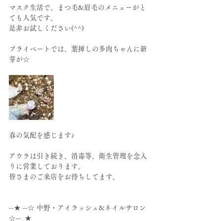
マスク生活で、まつ毛&眉毛のメニューがと
ても人気です。
是非お試しください(^^)
プライベートでは、葉挿しの多肉ちゃんに新
芽が☆
春の気配を感じます♪
アウラは引き続き、消毒等、衛生管理を念入
りに営業しております。
皆さまのご来店をお待ちしてます。
--★ --☆ 中野・アイラッシュ&ネイルサロン 
☆--  ★