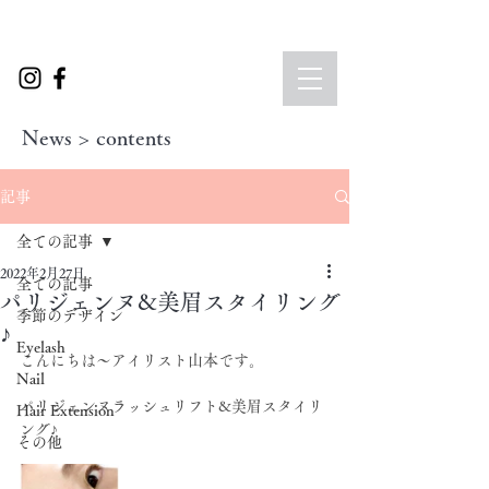
News > contents
記事
全ての記事
2022年2月27日
全ての記事
パリジェンヌ&美眉スタイリング
季節のデザイン
♪
Eyelash
こんにちは～アイリスト山本です。
Nail
パリジェンヌラッシュリフト&美眉スタイリ
Hair Extension
ング♪
その他