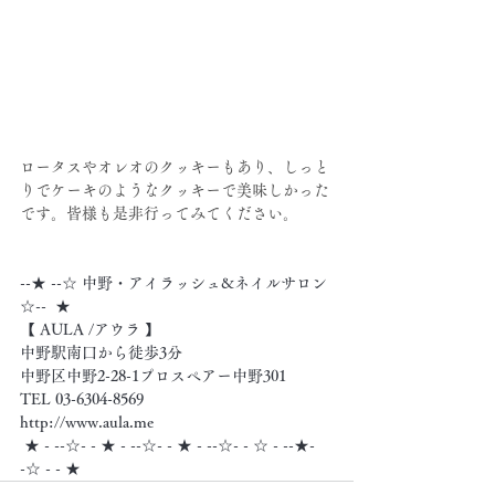
ロータスやオレオのクッキーもあり、しっと
りでケーキのようなクッキーで美味しかった
です。皆様も是非行ってみてください。
--★ --☆ 中野・アイラッシュ&ネイルサロン 
☆--  ★
【 AULA /アウラ 】
中野駅南口から徒歩3分
中野区中野2-28-1プロスペアー中野301
TEL 03-6304-8569
http://www.aula.me
 ★ - --☆- - ★ - --☆- - ★ - --☆- - ☆ - --★- 
-☆ - - ★