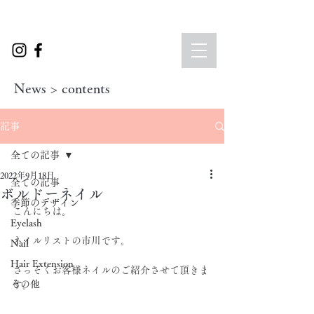
News > contents
記事
全ての記事
2022年9月18日
全ての記事
ボルドーネイル
季節のデザイン
こんにちは。
Eyelash
ネイルリストの市川です。
Nail
Hair Extension
さっそくお客様ネイルのご紹介させて頂きま
その他
す。