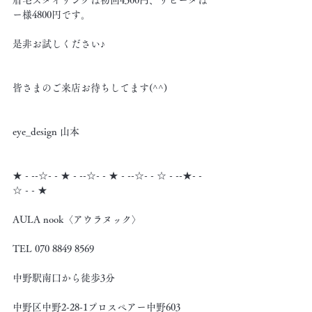
眉毛スタイリングは初回4300円、リピータは
ー様4800円です。
是非お試しください♪
皆さまのご来店お待ちしてます(^^)
eye_design 山本
★ - --☆- - ★ - --☆- - ★ - --☆- - ☆ - --★- -
☆ - - ★
AULA nook〈アウラヌック〉
TEL 070 8849 8569
中野駅南口から徒歩3分
中野区中野2-28-1プロスペアー中野603