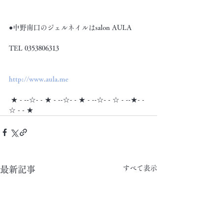
●中野南口のジェルネイルはsalon AULA
TEL 0353806313
http://www.aula.me
 ★ - --☆- - ★ - --☆- - ★ - --☆- - ☆ - --★- -
☆ - - ★
すべて表示
最新記事