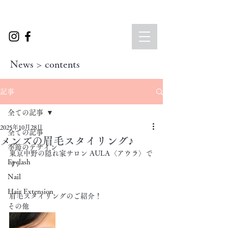
News > contents
記事
全ての記事
2025年10月28日
全ての記事
メンズの眉毛スタイリング♪
季節のデザイン
東京中野の隠れ家サロン AULA〈アウラ〉で
Eyelash
す♪
Nail
Hair Extension
眉毛スタイリングのご紹介！
その他