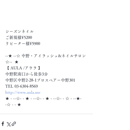
シーズンネイル　　
ご新規様¥5200
リピーター様¥5900
--★ --☆ 中野・アイラッシュ&ネイルサロン 
☆--  ★
【 AULA /アウラ 】
中野駅南口から徒歩3分
中野区中野2-28-1プロスペアー中野301
TEL 03-6304-8569
http://www.aula.me
★ - --☆- - ★ - --☆- - ★ - --☆- - ☆ - --★- 
-☆ - - ★