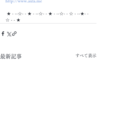
http://www.aula.me
 ★ - --☆- - ★ - --☆- - ★ - --☆- - ☆ - --★- -
☆ - - ★
すべて表示
最新記事