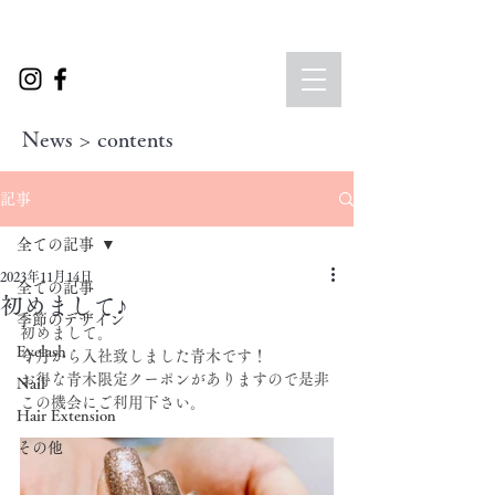
News > contents
記事
全ての記事
2023年11月14日
全ての記事
初めまして♪
季節のデザイン
初めまして。
Eyelash
今月から入社致しました青木です！
お得な青木限定クーポンがありますので是非
Nail
この機会にご利用下さい。
Hair Extension
その他