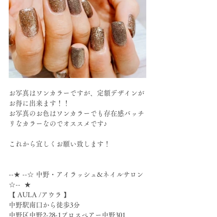
お写真はワンカラーですが、定額デザインが
お得に出来ます！！
お写真のお色はワンカラーでも存在感バッチ
リなカラーなのでオススメです♪
これから宜しくお願い致します！
--★ --☆ 中野・アイラッシュ&ネイルサロン 
☆--  ★
【 AULA /アウラ 】
中野駅南口から徒歩3分
中野区中野2-28-1プロスペアー中野301