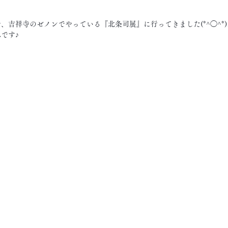
、吉祥寺のゼノンでやっている『北条司展』に行ってきました(*^◯^*
です♪