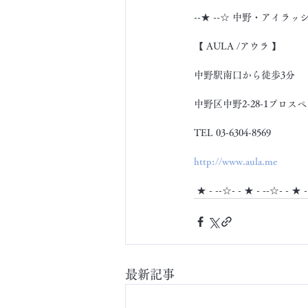
--★ --☆ 中野・アイラッ
【 AULA /アウラ 】
中野駅南口から徒歩3分
中野区中野2-28-1プロスペ
TEL 03-6304-8569
http://www.aula.me
 ★ - --☆- - ★ - --☆- - ★ 
最新記事