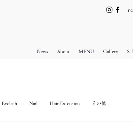
r
News
About
MENU
Gallery
Sa
Eyelash
Nail
Hair Extension
その他