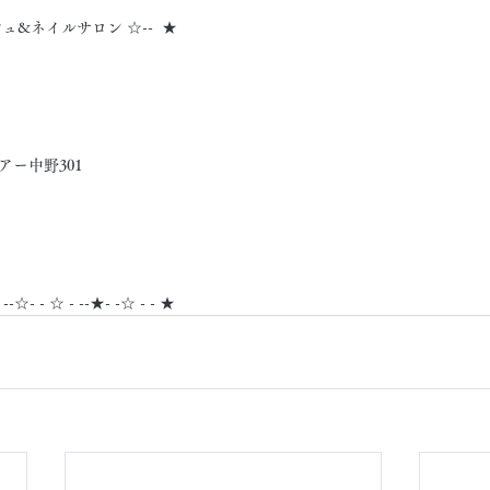
シュ&ネイルサロン ☆--  ★
アー中野301
- --☆- - ☆ - --★- -☆ - - ★