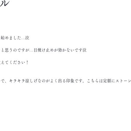
ル
し始めました…泣
！と思うのですが…日焼け止めが効かないです泣
教えてください！
ので、キラキラ涼しげなのがよく出る印象です。こちらは定額にストー