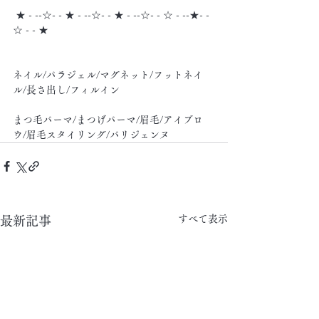
 ★ - --☆- - ★ - --☆- - ★ - --☆- - ☆ - --★- -
☆ - - ★
ネイル/パラジェル/マグネット/フットネイ
ル/長さ出し/フィルイン
まつ毛パーマ/まつげパーマ/眉毛/アイブロ
ウ/眉毛スタイリング/パリジェンヌ
すべて表示
最新記事