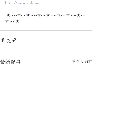
http://www.aula.me
 ★ - --☆- - ★ - --☆- - ★ - --☆- - ☆ - --★- -
☆ - - ★
すべて表示
最新記事