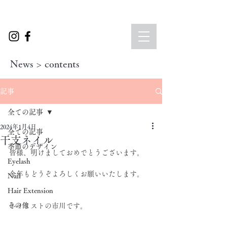
News > contents
記事
全ての記事
2024年1月4日
全ての記事
干支ネイル
季節のデザイン
皆様、明けましておめでとうございます。
Eyelash
今年もどうぞよろしくお願いいたします。
Nail
Hair Extension
その他
ネイリストの市川です。