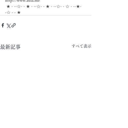
http://www.aula.me
 ★ - --☆- - ★ - --☆- - ★ - --☆- - ☆ - --★- 
-☆ - - ★
すべて表示
最新記事