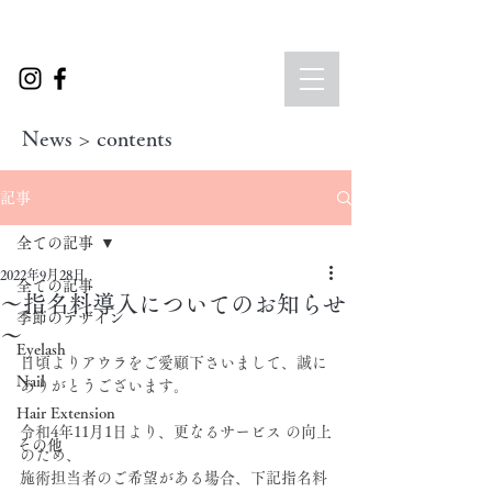
News > contents
記事
全ての記事
2022年9月28日
全ての記事
～指名料導入についてのお知らせ
季節のデザイン
～
Eyelash
日頃よりアウラをご愛顧下さいまして、誠に
Nail
ありがとうございます。
Hair Extension
令和4年11月1日より、更なるサービス の向上
その他
のため、
施術担当者のご希望がある場合、下記指名料