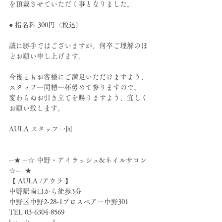
を頂戴させていただく事となりました。
● 指名料 300円〈税込〉
誠に勝手ではございますが、何卒ご理解のほ
どお願い申し上げます。
今後ともお客様にご満足いただけますよう、
スタッフ一同精一杯努めて参りますので、
変わらぬお引き立てを賜りますよう、宜しく
お願い致します。
AULA スタッフ一同
--★ --☆ 中野・アイラッシュ&ネイルサロン 
☆--  ★
【 AULA /アウラ 】
中野駅南口から徒歩3分
中野区中野2-28-1プロスペアー中野301
TEL 03-6304-8569