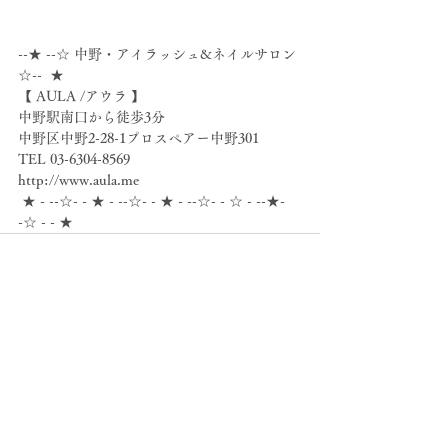
--★ --☆ 中野・アイラッシュ&ネイルサロン 
☆--  ★
【 AULA /アウラ 】
中野駅南口から徒歩3分
中野区中野2-28-1プロスペアー中野301
TEL 03-6304-8569
http://www.aula.me
 ★ - --☆- - ★ - --☆- - ★ - --☆- - ☆ - --★- 
-☆ - - ★
すべて表示
最新記事