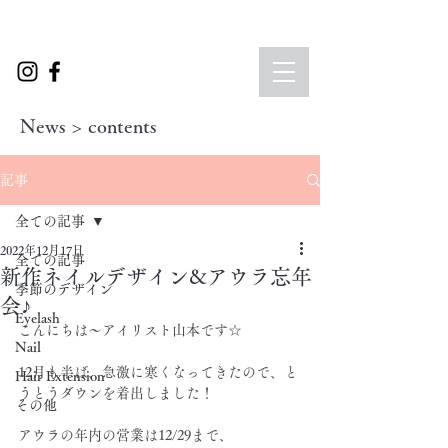
News > contents
記事
全ての記事
2022年12月17日
全ての記事
新作ネイルデザイン&アウラ忘年
季節のデザイン
会♪
Eyelash
こんにちは～アイリスト山本です☆
Nail
12月も半ば、急激に寒くなってきたので、と
Hair Extension
うとうダウンを着出しました！
その他
アウラの年内の営業は12/29まで、