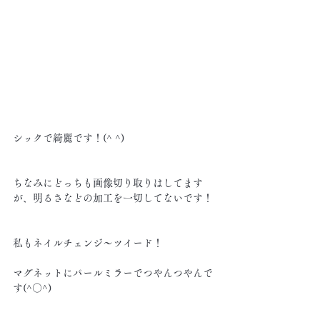
シックで綺麗です！(^ ^)
ちなみにどっちも画像切り取りはしてます
が、明るさなどの加工を一切してないです！
私もネイルチェンジ～ツイード！
マグネットにパールミラーでつやんつやんで
す(^○^)