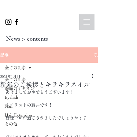
News > contents
記事
全ての記事
2025年1月4日
全ての記事
新年のご挨拶とキラキラネイル
季節のデザイン
あけましておめでとうございます！
Eyelash
ネイリストの藤井です！
Nail
Hair Extension
皆様いかが過ごされましたでしょうか？？
その他