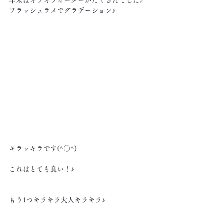
年末はキラキラオーダーがたくさんでした♪
フラッシュラメでグラデーション♪
キラッキラです(^○^)
これはとても良い！♪
もう1つキラキラ大人キラキラ♪