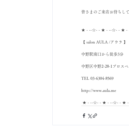
皆さまのご来店お待ちしてま
★ - --☆- - ★ - --☆- - ★ -
【 salon AULA /アウラ 】
中野駅南口から徒歩3分
中野区中野2-28-1プロスペ
TEL 03-6304-8569
http://www.aula.me
 ★ - --☆- - ★ - --☆- - ★ 