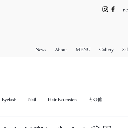
r
News
About
MENU
Gallery
Sa
Eyelash
Nail
Hair Extension
その他