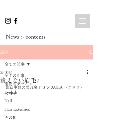
News > contents
記事
全ての記事
2月27日
全ての記事
消えない眉毛♪
季節のデザイン
東京中野の隠れ家サロン AULA 〈アウラ〉
Eyelash
です♪
Nail
Hair Extension
その他