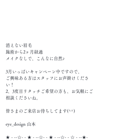
消えない眉毛
施術から2ヶ月経過
メイクなしで、こんなに自然♪
3月いっぱいキャンペーン中ですので、
ご興味ある方はスタッフにお声掛けくださ
い！
2、3度目リタッチご希望の方も、お気軽にご
相談くださいね。
皆さまのご来店お待ちしてます(^^)
eye_design 山本
★ - --☆- - ★ - --☆- - ★ - --☆- - ☆ - --★- 