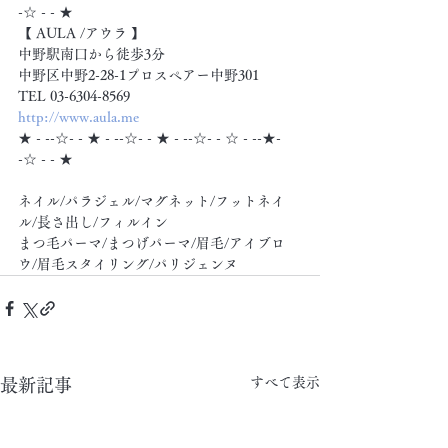
-☆ - - ★
【 AULA /アウラ 】
中野駅南口から徒歩3分
中野区中野2-28-1プロスペアー中野301
TEL 03-6304-8569
http://www.aula.me
★ - --☆- - ★ - --☆- - ★ - --☆- - ☆ - --★- 
-☆ - - ★
ネイル/パラジェル/マグネット/フットネイ
ル/長さ出し/フィルイン
まつ毛パーマ/まつげパーマ/眉毛/アイブロ
ウ/眉毛スタイリング/パリジェンヌ
すべて表示
最新記事