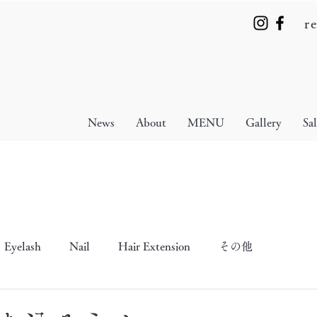
r
News
About
MENU
Gallery
Sa
Eyelash
Nail
Hair Extension
その他