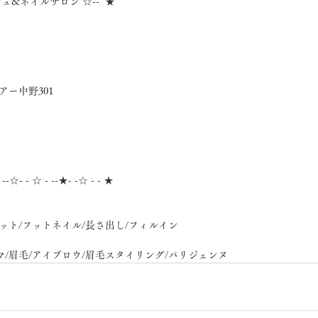
シュ&ネイルサロン ☆--  ★
アー中野301
- --☆- - ☆ - --★- -☆ - - ★
ット/フットネイル/長さ出し/フィルイン
マ/眉毛/アイブロウ/眉毛スタイリング/パリジェンヌ