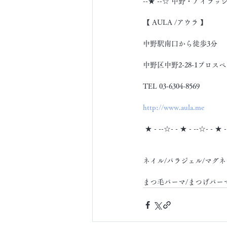
--★ --☆ 中野・アイラッ
【 AULA /アウラ 】
中野駅南口から徒歩3分
中野区中野2-28-1プロスペ
TEL 03-6304-8569
http://www.aula.me
 ★ - --☆- - ★ - --☆- - ★ 
ネイル/パラジェル/マグネ
まつ毛パーマ/まつげパー