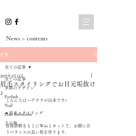
News > contents
記事
全ての記事
2025年3月14日
全ての記事
眉毛スタイリングでお目元垢抜け
季節のデザイン
♪
Eyelash
こんにちは〜アウラの山本です♪
Nail
● 眉毛スタイリング
Hair Extension
その他
骨格診断をもとにWaxとカットで、お顔に合
うバランスの良い形を作ります。