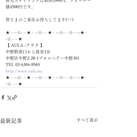
眉毛スタイリングは初回3980円、リピーター
様4500円です。
皆さまのご来店お待ちしてます(^^)
★ - --☆- - ★ - --☆- - ★ - --☆- - ☆ - --★- 
-☆ - - ★
【 AULA /アウラ 】
中野駅南口から徒歩3分
中野区中野2-28-1プロスペアー中野301
TEL 03-6304-8569
http://www.aula.me
★ - --☆- - ★ - --☆- - ★ - --☆- - ☆ - --★- 
-☆ - - ★
すべて表示
最新記事