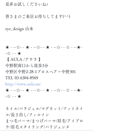
是非お試しくださいね♪
皆さまのご来店お待ちしてます(^^)
eye_design 山本
★ - --☆- - ★ - --☆- - ★ - --☆- - ☆ - --★- 
-☆ - - ★
【 AULA /アウラ 】
中野駅南口から徒歩3分
中野区中野2-28-1プロスペアー中野301
TEL 03-6304-8569
http://www.aula.me
★ - --☆- - ★ - --☆- - ★ - --☆- - ☆ - --★- 
-☆ - - ★
ネイル/パラジェル/マグネット/フットネイ
ル/長さ出し/フィルイン
まつ毛パーマ/まつげパーマ/眉毛/アイブロ
ウ/眉毛スタイリング/パリジェンヌ