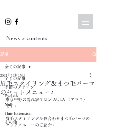
News > contents
記事
全ての記事
2025年12月15日
全ての記事
眉毛スタイリング＆まつ毛パーマ
季節のデザイン
のセットメニュー♪
Eyelash
東京中野の隠れ家サロン AULA 〈アウラ〉
Nail
です♪
Hair Extension
眉毛スタイリング＆似合わせまつ毛パーマの
その他
セットメニューのご紹介♪