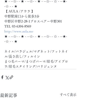
★ - --☆- - ★ - --☆- - ★ - --☆- - ☆ - --★- 
-☆ - - ★
【 AULA /アウラ 】
中野駅南口から徒歩3分
中野区中野2-28-1プロスペアー中野301
TEL 03-6304-8569
http://www.aula.me
★ - --☆- - ★ - --☆- - ★ - --☆- - ☆ - --★- 
-☆ - - ★
ネイル/パラジェル/マグネット/フットネイ
ル/長さ出し/フィルイン
まつ毛パーマ/まつげパーマ/眉毛/アイブロ
ウ/眉毛スタイリング/パリジェンヌ
すべて表示
最新記事