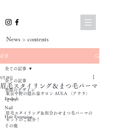
News > contents
記事
全ての記事
5月28日
全ての記事
眉毛スタイリング＆まつ毛パーマ
季節のデザイン
東京中野の隠れ家サロン AULA 〈アウラ〉
Eyelash
です♪
Nail
眉毛スタイリング＆似合わせまつ毛パーマの
Hair Extension
セットのご紹介！
その他