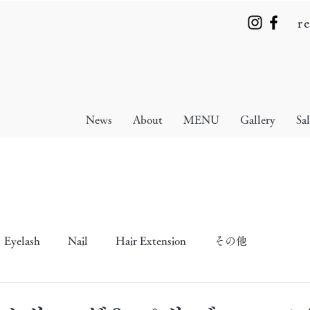
r
News
About
MENU
Gallery
Sa
Eyelash
Nail
Hair Extension
その他