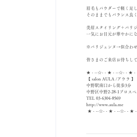
眉毛もパウダーで軽く足
そのままでもバランス良く
美眉スタイリング＋パリ
一気にお目元が華やかに
※パリジェンヌ→似合わ
皆さまのご来店お待ちして
★ - --☆- - ★ - --☆- - ★ -
【 salon AULA /アウラ 】
中野駅南口から徒歩3分
中野区中野2-28-1プロスペ
TEL 03-6304-8569
http://www.aula.me
 ★ - --☆- - ★ - --☆- - ★ 