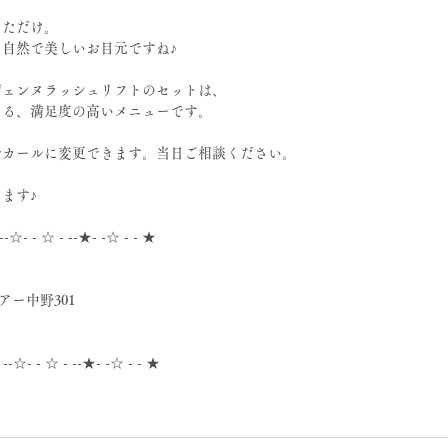
しただけ。
自然で美しいお目元ですね♪
ジェンヌラッシュリフトのセットは、
なる、満足度の高いメニューです。
せカールに変更できます。当日ご相談ください。
ます♪
 --☆- - ☆ - --★- -☆ - - ★
アー中野301
- --☆- - ☆ - --★- -☆ - - ★