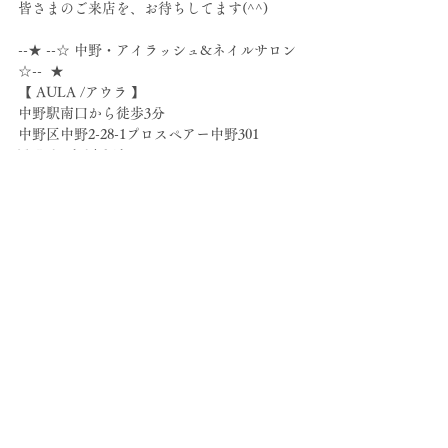
皆さまのご来店を、お待ちしてます(^^)
--★ --☆ 中野・アイラッシュ&ネイルサロン 
☆--  ★
【 AULA /アウラ 】
中野駅南口から徒歩3分
中野区中野2-28-1プロスペアー中野301
TEL 03-6304-8569
http://www.aula.me
 ★ - --☆- - ★ - --☆- - ★ - --☆- - ☆ - --★- 
-☆ - - ★
すべて表示
最新記事