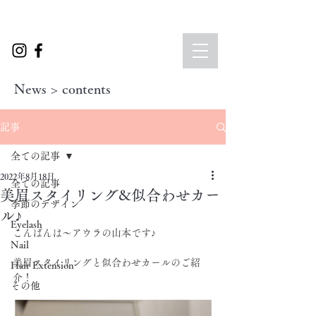
News > contents
記事
全ての記事
2022年8月18日
全ての記事
美眉スタイリング&似合わせカー
季節のデザイン
ル♪
Eyelash
こんばんは～アウラの山本です♪
Nail
美眉スタイリングと似合わせカールのご紹
Hair Extension
介！
その他