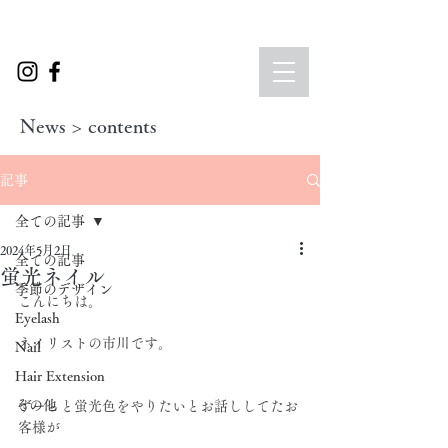
News > contents
記事
全ての記事
2024年5月2日
全ての記事
蛍光ネイル
季節のデザイン
こんにちは。
Eyelash
ネイリストの市川です。
Nail
Hair Extension
その他
ずーっと蛍光色をやりたいとお話ししてたお
客様が