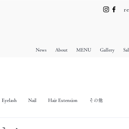
r
News
About
MENU
Gallery
Sa
Eyelash
Nail
Hair Extension
その他