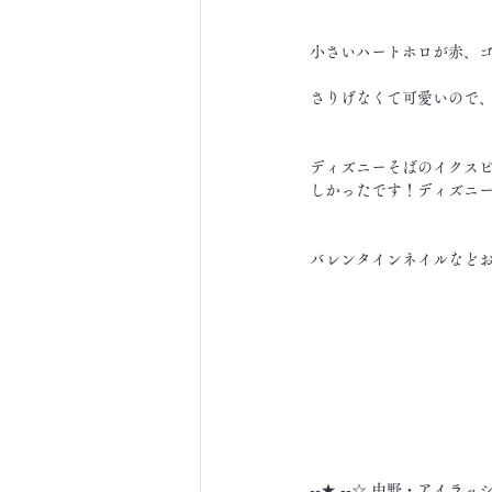
小さいハートホロが赤、
さりげなくて可愛いので
ディズニーそばのイクス
しかったです！ディズニー
バレンタインネイルなど
--★ --☆ 中野・アイラッ