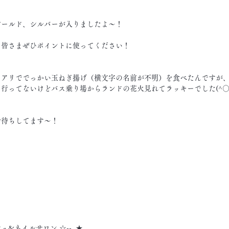
ゴールド、シルバーが入りましたよ～！
、皆さまぜひポイントに使ってください！
ピアリででっかい玉ねぎ揚げ（横文字の名前が不明）を食べたんですが
行ってないけどバス乗り場からランドの花火見れてラッキーでした(^○
お待ちしてます～！
シュ&ネイルサロン ☆--  ★