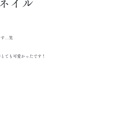
ネイル
です…笑
がとても可愛かったです！