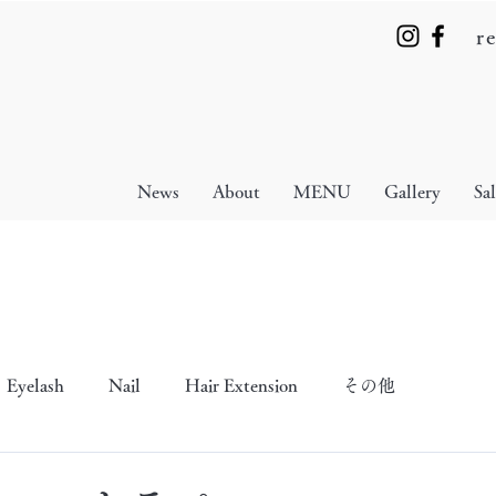
r
News
About
MENU
Gallery
Sa
Eyelash
Nail
Hair Extension
その他