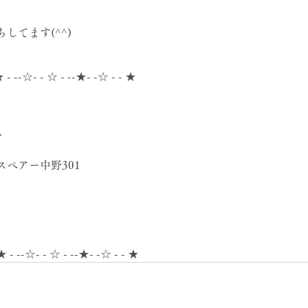
してます(^^)
★ - --☆- - ☆ - --★- -☆ - - ★
分
ロスペアー中野301
★ - --☆- - ☆ - --★- -☆ - - ★