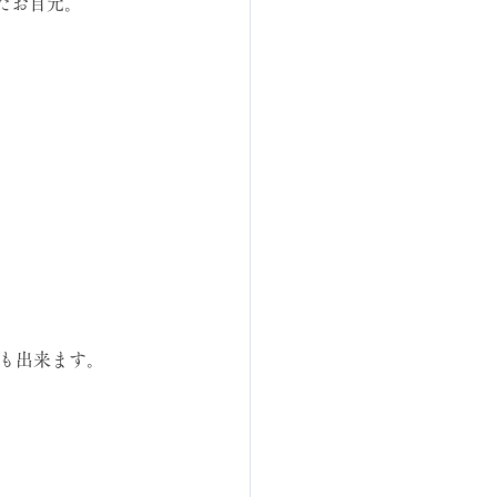
たお目元。
とも出来ます。