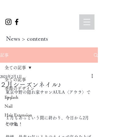
News > contents
記事
全ての記事
2023年2月1日
全ての記事
２月シーズンネイル♪
季節のデザイン
東京中野の隠れ家サロンAULA〈アウラ〉で
Eyelash
す♪
Nail
Hair Extension
１月もあっという間に終わり、今日から2月
その他
ですね！