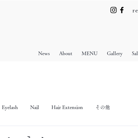
r
News
About
MENU
Gallery
Sa
Eyelash
Nail
Hair Extension
その他