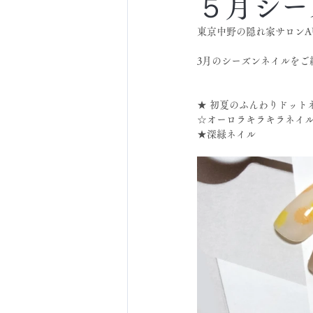
５月シー
東京中野の隠れ家サロンA
3月のシーズンネイルをご
★ 初夏のふんわりドット
☆オーロラキラキラネイ
★深緑ネイル