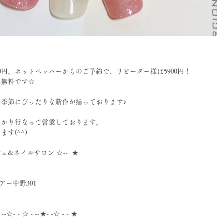
0円、ホットペッパーからのご予約で、リピーター様は5900円！
は無料です☆
季節にぴったりな新作が揃っております♪
っかり行なって営業しております。
す(^^)
シュ&ネイルサロン ☆--  ★
アー中野301
- --☆- - ☆ - --★- -☆ - - ★