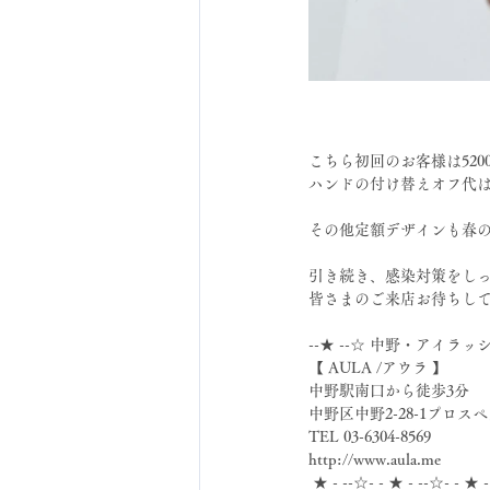
こちら初回のお客様は520
ハンドの付け替えオフ代
その他定額デザインも春の
引き続き、感染対策をし
皆さまのご来店お待ちしてま
--★ --☆ 中野・アイラッ
【 AULA /アウラ 】
中野駅南口から徒歩3分
中野区中野2-28-1プロスペ
TEL 03-6304-8569
http://www.aula.me
 ★ - --☆- - ★ - --☆- - ★ 