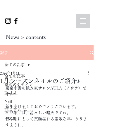
News > contents
記事
全ての記事
2026年1月1日
全ての記事
1月シーズンネイルのご紹介♪
季節のデザイン
東京中野の隠れ家サロンAULA〈アウラ〉で
Eyelash
す♪
Nail
新年明けましておめでとうございます。
Hair Extension
2026年元旦、清々しい晴天ですね。
その他
皆さまにとって笑顔溢れる素敵な年になりま
すように。