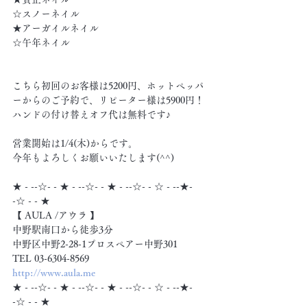
☆スノーネイル
★アーガイルネイル
☆午年ネイル
こちら初回のお客様は5200円、ホットペッパ
ーからのご予約で、リピーター様は5900円！
ハンドの付け替えオフ代は無料です♪
営業開始は1/4(木)からです。
今年もよろしくお願いいたします(^^)
★ - --☆- - ★ - --☆- - ★ - --☆- - ☆ - --★- 
-☆ - - ★
【 AULA /アウラ 】
中野駅南口から徒歩3分
中野区中野2-28-1プロスペアー中野301
TEL 03-6304-8569
http://www.aula.me
★ - --☆- - ★ - --☆- - ★ - --☆- - ☆ - --★- 
-☆ - - ★