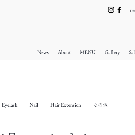
r
News
About
MENU
Gallery
Sa
Eyelash
Nail
Hair Extension
その他