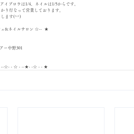
イブロウは1/4、ネイルは1/5からです。
っかり行なって営業しております。
ます(^^)
シュ&ネイルサロン ☆--  ★
アー中野301
- --☆- - ☆ - --★- -☆ - - ★