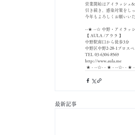
営業開始はアイラッシュ&ア
引き続き、感染対策をし
今年もよろしくお願いいたし
--★ --☆ 中野・アイラッ
【 AULA /アウラ 】
中野駅南口から徒歩3分
中野区中野2-28-1プロスペ
TEL 03-6304-8569
http://www.aula.me
 ★ - --☆- - ★ - --☆- - ★ 
最新記事