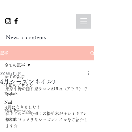
News > contents
記事
全ての記事
2022年4月1日
全ての記事
4月シーズンネイル♪
季節のデザイン
東京中野の隠れ家サロンAULA〈アウラ〉で
Eyelash
す♪
Nail
4月になりました！
Hair Extension
春ですね～中野通りの桜並木がキレイです♪
その他
季節にピッタリなシーズンネイルをご紹介し
ます☆