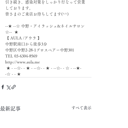
引き続き、感染対策をしっかり行なって営業
しております。
皆さまのご来店お待ちしてます(^^)
--★ --☆ 中野・アイラッシュ&ネイルサロン 
☆--  ★
【 AULA /アウラ 】
中野駅南口から徒歩3分
中野区中野2-28-1プロスペアー中野301
TEL 03-6304-8569
http://www.aula.me
 ★ - --☆- - ★ - --☆- - ★ - --☆- - ☆ - --★- 
-☆ - - ★
すべて表示
最新記事