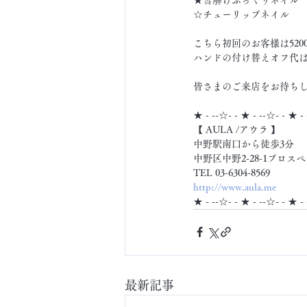
☆チューリップネイル
こちら初回のお客様は520
ハンドの付け替えオフ代は
皆さまのご来店をお待ちして
★ - --☆- - ★ - --☆- - ★ -
【 AULA /アウラ 】
中野駅南口から徒歩3分
中野区中野2-28-1プロスペ
TEL 03-6304-8569
http://www.aula.me
★ - --☆- - ★ - --☆- - ★ -
最新記事