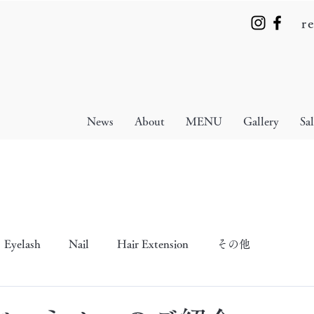
r
News
About
MENU
Gallery
Sa
Eyelash
Nail
Hair Extension
その他