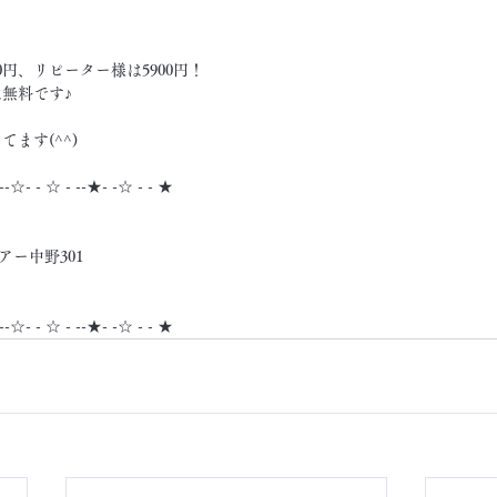
0円、リピーター様は5900円！
無料です♪
ます(^^)
 --☆- - ☆ - --★- -☆ - - ★
アー中野301
 --☆- - ☆ - --★- -☆ - - ★