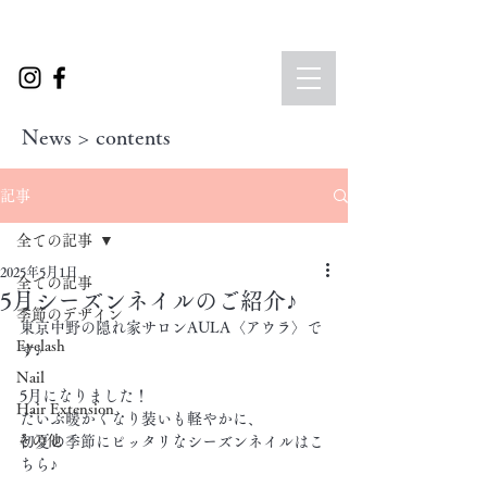
News > contents
記事
全ての記事
2025年5月1日
全ての記事
5月シーズンネイルのご紹介♪
季節のデザイン
東京中野の隠れ家サロンAULA〈アウラ〉で
Eyelash
す♪
Nail
5月になりました！
Hair Extension
だいぶ暖かくなり装いも軽やかに、
その他
初夏の季節にピッタリなシーズンネイルはこ
ちら♪