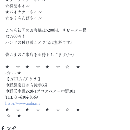
☆初夏ネイル
★バイカラーネイル
☆さくらんぼネイル
こちら初回のお客様は5200円、リピーター様
は5900円！
ハンドの付け替えオフ代は無料です♪
皆さまのご来店をお待ちしてます(^^)
★ - --☆- - ★ - --☆- - ★ - --☆- - ☆ - --★- 
-☆ - - ★
【 AULA /アウラ 】
中野駅南口から徒歩3分
中野区中野2-28-1プロスペアー中野301
TEL 03-6304-8569
http://www.aula.me
★ - --☆- - ★ - --☆- - ★ - --☆- - ☆ - --★- 
-☆ - - ★