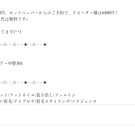
円、ホットペッパーからのご予約で、リピーター様は6400円！
代は無料です♪
ます(^^)
 --☆- - ☆ - --★- -☆ - - ★
アー中野301
 --☆- - ☆ - --★- -☆ - - ★
ット/フットネイル/長さ出し/フィルイン
マ/眉毛/アイブロウ/眉毛スタイリング/パリジェンヌ