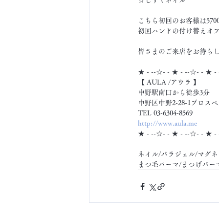
☆しずくネイル
こちら初回のお客様は5700
初回ハンドの付け替えオフ
皆さまのご来店をお待ちして
★ - --☆- - ★ - --☆- - ★ -
【 AULA /アウラ 】
中野駅南口から徒歩3分
中野区中野2-28-1プロスペ
TEL 03-6304-8569
http://www.aula.me
★ - --☆- - ★ - --☆- - ★ -
ネイル/パラジェル/マグネ
まつ毛パーマ/まつげパー