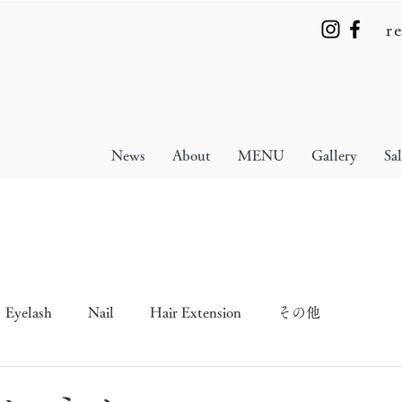
r
News
About
MENU
Gallery
Sa
Eyelash
Nail
Hair Extension
その他