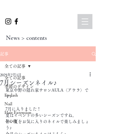
News > contents
記事
全ての記事
2025年7月1日
全ての記事
7月シーズンネイル♪
季節のデザイン
東京中野の隠れ家サロンAULA〈アウラ〉で
Eyelash
す♪
Nail
7月に入りました！
Hair Extension
夏はイベントの多いシーズンですね。
その他
暑い夏をお気に入りのネイルで楽しみましょ
う♪