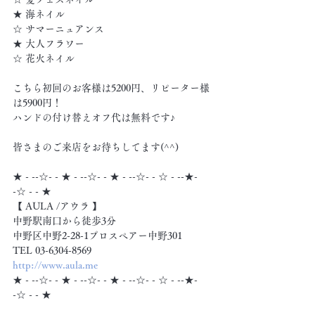
★ 海ネイル
☆ サマーニュアンス
★ 大人フラワー
☆ 花火ネイル
こちら初回のお客様は5200円、リピーター様
は5900円！
ハンドの付け替えオフ代は無料です♪
皆さまのご来店をお待ちしてます(^^)
★ - --☆- - ★ - --☆- - ★ - --☆- - ☆ - --★- 
-☆ - - ★
【 AULA /アウラ 】
中野駅南口から徒歩3分
中野区中野2-28-1プロスペアー中野301
TEL 03-6304-8569
http://www.aula.me
★ - --☆- - ★ - --☆- - ★ - --☆- - ☆ - --★- 
-☆ - - ★